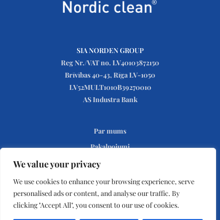
SIA NORDEN GROUP
Reg Nr./VAT no. LV40103872150
Brīvības 40-43, Rīga LV-1050
LV52MULT1010B39270010
AS Industra Bank
Par mums
Pakalpojumi
Sazināties
We value your privacy
Privātuma politika
We use cookies to enhance your browsing experience, serve
personalised ads or content, and analyse our traffic. By
clicking "Accept All", you consent to our use of cookies.