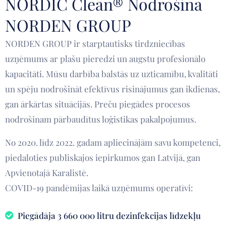
NORDIC Clean® Nodrošina
NORDEN GROUP
NORDEN GROUP ir starptautisks tirdzniecības
uzņēmums ar plašu pieredzi un augstu profesionālo
kapacitāti. Mūsu darbība balstās uz uzticamību, kvalitāti
un spēju nodrošināt efektīvus risinājumus gan ikdienas,
gan ārkārtas situācijās. Preču piegādes procesos
nodrošinam pārbaudītus loģistikas pakalpojumus.
No 2020. līdz 2022. gadam apliecinājām savu kompetenci,
piedaloties publiskajos iepirkumos gan Latvijā, gan
Apvienotajā Karalistē.
COVID-19 pandēmijas laikā uzņēmums operatīvi:
Piegādāja 3 660 000 litru dezinfekcijas līdzekļu