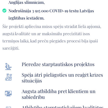
Anglijas slimnīcām,
Nodrošināja 3 915 000 COVID-19 testu Latvijas
izglītības iestādēm.
Šie projekti apliecina mūsu spēju strādāt lielā apjomā,
augstā kvalitātē un ar maksimālu precizitāti īsos
termiņos laikā, kad preču piegādes procesi bija īpaši
sarežģīti.
Pieredze starptautiskos projektos
Spēja ātri pielāgoties un reaģēt krīzes
situācijās
Augsta atbildība pret klientiem un
sabiedrību
Atbilstība starptautiskajiem kvalitātes