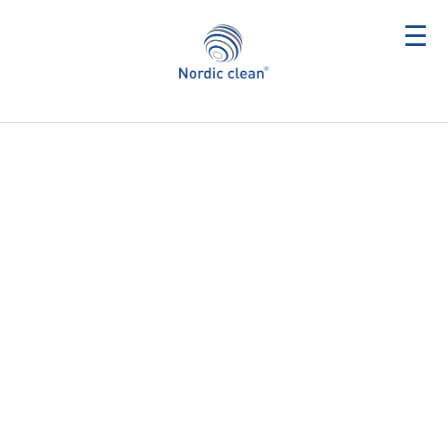
☰
- MEDICĪNISKIE UN DIAGNOSTIKAS TESTI -
- MEDICĪNISKIE UN DIAGNOSTIKAS TESTI -
- MEDICĪNISKIE UN DIAGNOSTIKAS TESTI -
NORDEN GROUP
NORDEN GROUP
NORDEN GROUP
Uzticams partneris loģistikā, tirdzniecībā un