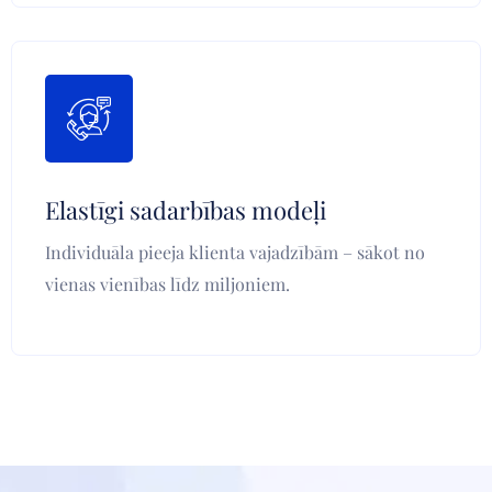
Elastīgi sadarbības modeļi
Individuāla pieeja klienta vajadzībām – sākot no
vienas vienības līdz miljoniem.
Grūtniecības, ovulācijas, hormonālo un
vaginālo infekciju diagnostikai.