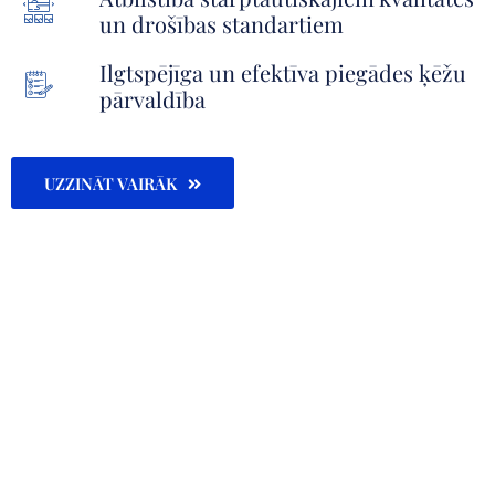
un drošības standartiem
Ilgtspējīga un efektīva piegādes ķēžu
pārvaldība
UZZINĀT VAIRĀK